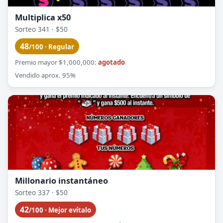
Multiplica x50
Sorteo 341 · $50
48
/100 · Regular
Premio mayor $1,000,000:
agotado
Vendido aprox. 95%
Millonario instantáneo
Sorteo 337 · $50
42
/100 · Mejor evítalo