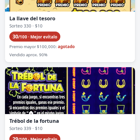
La llave del tesoro
Sorteo 330 · $10
30
/100 · Mejor evítalo
Premio mayor $100,000:
agotado
Vendido aprox. 90%
Trébol de la fortuna
Sorteo 339 · $10
29
/100 · Mejor evítalo