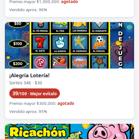
Premio mayor $1,000,000:
agotado
Vendido aprox. 96%
¡Alegría Lotería!
Sorteo 346 · $30
39
/100 · Mejor evítalo
Premio mayor $300,000:
agotado
Vendido aprox. 95%