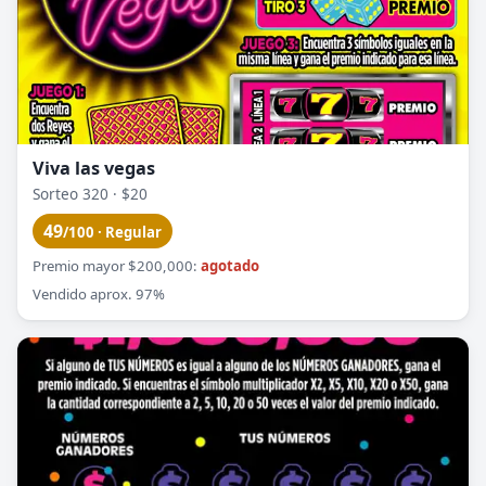
Viva las vegas
Sorteo 320 · $20
49
/100 · Regular
Premio mayor $200,000:
agotado
Vendido aprox. 97%