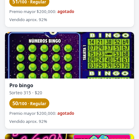
51
/100 · Regular
Premio mayor $200,000:
agotado
Vendido aprox. 92%
Pro bingo
Sorteo 315 · $20
50
/100 · Regular
Premio mayor $200,000:
agotado
Vendido aprox. 92%