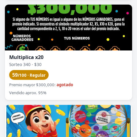
Multiplica x20
Sorteo 340 · $30
59
/100 · Regular
Premio mayor $300,000:
agotado
Vendido aprox. 95%