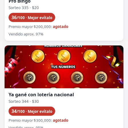
Pro bingo
Sorteo 335 · $20
36
/100 · Mejor evítalo
Premio mayor $200,000:
agotado
Vendido aprox. 97%
Ya gané con lotería nacional
Sorteo 344 · $30
34
/100 · Mejor evítalo
Premio mayor $300,000:
agotado
Vendido aprox. 95%