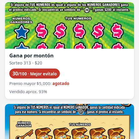
Gana por montón
Sorteo 313 · $20
30
/100 · Mejor evítalo
Premio mayor $5,000:
agotado
Vendido aprox. 93%