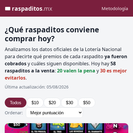
🎟️ raspaditos
.mx
Metodología
¿Qué raspaditos conviene
comprar hoy?
Analizamos los datos oficiales de la Lotería Nacional
para decirte qué premios de cada raspadito
ya fueron
cobrados
y cuáles siguen disponibles. Hoy hay
58
raspaditos a la venta
:
20 valen la pena
y
30 es mejor
evitarlos
.
Última actualización: 05/08/2026
Todos
$10
$20
$30
$50
Ordenar: