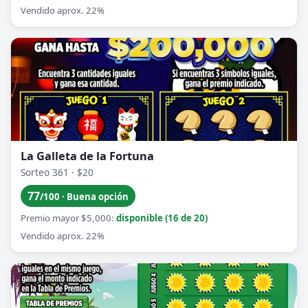
Vendido aprox. 22%
La Galleta de la Fortuna
Sorteo 361 · $20
77
/100 · Buena opción
Premio mayor $5,000:
disponible (16 de 20)
Vendido aprox. 22%