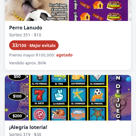
Perro Lanudo
Sorteo 351 · $10
33
/100 · Mejor evítalo
Premio mayor $100,000:
agotado
Vendido aprox. 86%
¡Alegría lotería!
Sorteo 319 · $30