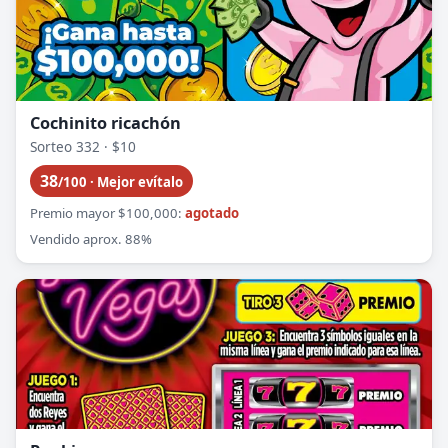
Cochinito ricachón
Sorteo 332 · $10
38
/100 · Mejor evítalo
Premio mayor $100,000:
agotado
Vendido aprox. 88%