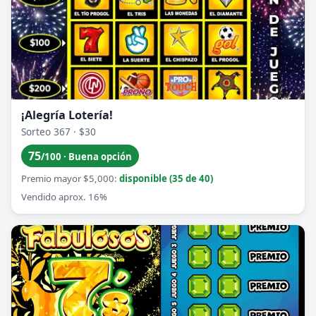
¡Alegría Lotería!
Sorteo 367 · $30
75
/100 · Buena opción
Premio mayor $5,000:
disponible (35 de 40)
Vendido aprox. 16%