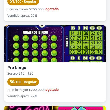
51
/100 · Regular
Premio mayor $200,000:
agotado
Vendido aprox. 92%
Pro bingo
Sorteo 315 · $20
50
/100 · Regular
Premio mayor $200,000:
agotado
Vendido aprox. 92%