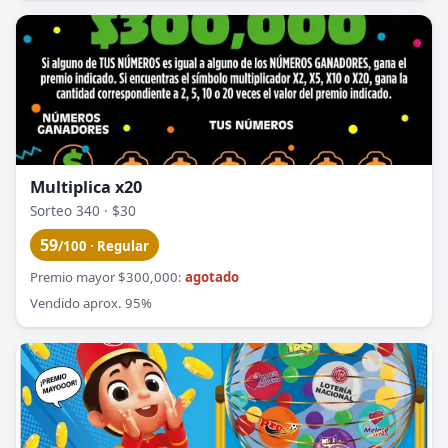
Multiplica x20
Sorteo 340 · $30
59
/100 · Regular
Premio mayor $300,000:
agotado
Vendido aprox. 95%