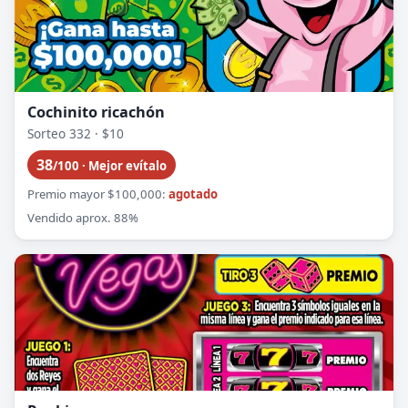
Cochinito ricachón
Sorteo 332 · $10
38
/100 · Mejor evítalo
Premio mayor $100,000:
agotado
Vendido aprox. 88%