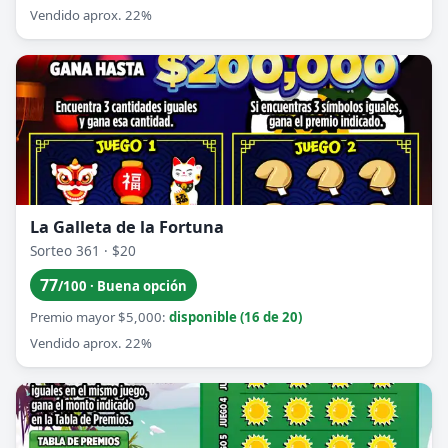
Vendido aprox. 22%
La Galleta de la Fortuna
Sorteo 361 · $20
77
/100 · Buena opción
Premio mayor $5,000:
disponible (16 de 20)
Vendido aprox. 22%