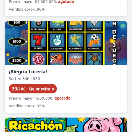
Premio mayor $1,000,000:
agotado
Vendido aprox. 96%
¡Alegría Lotería!
Sorteo 346 · $30
39
/100 · Mejor evítalo
Premio mayor $300,000:
agotado
Vendido aprox. 95%