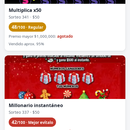
Multiplica x50
Sorteo 341 · $50
48
/100 · Regular
Premio mayor $1,000,000:
agotado
Vendido aprox. 95%
Millonario instantáneo
Sorteo 337 · $50
42
/100 · Mejor evítalo