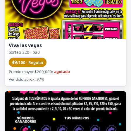
Viva las vegas
Sorteo 320 · $20
49
/100 · Regular
Premio mayor $200,000:
agotado
Vendido aprox. 97%