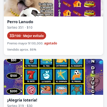
Perro Lanudo
Sorteo 351 · $10
33
/100 · Mejor evítalo
Premio mayor $100,000:
agotado
Vendido aprox. 86%
¡Alegría lotería!
Sorteo 319 · $30