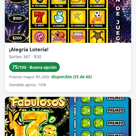
¡Alegría Lotería!
Sorteo 367 · $30
75
/100 · Buena opción
Premio mayor $5,000:
disponible (35 de 40)
Vendido aprox. 16%