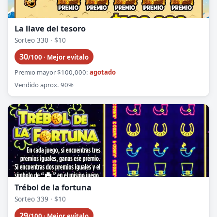
La llave del tesoro
Sorteo 330 · $10
30
/100 · Mejor evítalo
Premio mayor $100,000:
agotado
Vendido aprox. 90%
Trébol de la fortuna
Sorteo 339 · $10
29
/100 · Mejor evítalo