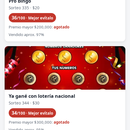
Pro bingo
Sorteo 335 · $20
36
/100 · Mejor evítalo
Premio mayor $200,000:
agotado
Vendido aprox. 97%
Ya gané con lotería nacional
Sorteo 344 · $30
34
/100 · Mejor evítalo
Premio mayor $300,000:
agotado
Vendido aprox. 95%