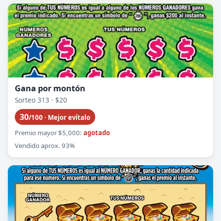
Gana por montón
Sorteo 313 · $20
30
/100 · Mejor evítalo
Premio mayor $5,000:
agotado
Vendido aprox. 93%