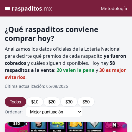
🎟️ raspaditos
.mx
Metodología
¿Qué raspaditos conviene
comprar hoy?
Analizamos los datos oficiales de la Lotería Nacional
para decirte qué premios de cada raspadito
ya fueron
cobrados
y cuáles siguen disponibles. Hoy hay
58
raspaditos a la venta
:
20 valen la pena
y
30 es mejor
evitarlos
.
Última actualización: 05/08/2026
Todos
$10
$20
$30
$50
Ordenar: